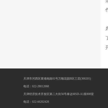
天津市河西区黄埔南路81号万顺花园B区三层(300201)
电话：022-28012068
天津经济技术开发区第二大街56号泰达MSD-A1座808室
电话：022-66202428